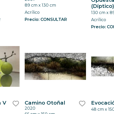
Opuestas
like
like
89 cm x 130 cm
(Díptico
Acrílico
130 cm x 8
R
Precio: CONSULTAR
Acrílico
Precio: C
a V
Camino Otoñal
Evocació
2020
48 cm x 15
like
like