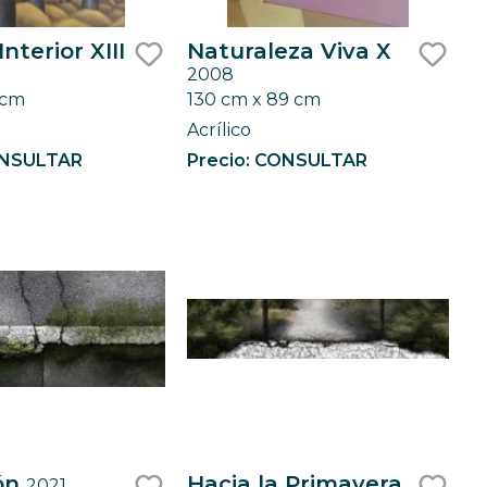
nterior XIII
Naturaleza Viva X
2008
like
like
 cm
130 cm x 89 cm
Acrílico
ONSULTAR
Precio: CONSULTAR
ón
Hacia la Primavera
2021