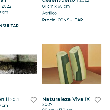
 II
desenvuelto I
2022
like
like
)
2022
81 cm x 60 cm
9 cm
Acrílico
Precio: CONSULTAR
ONSULTAR
n II
Naturaleza Viva IX
2021
2007
0 cm
like
like