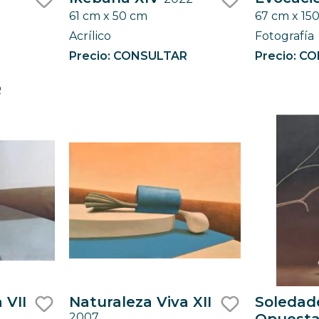
61 cm x 50 cm
67 cm x 15
like
like
Acrílico
Fotografía
Precio: CONSULTAR
Precio: C
R
 VII
Naturaleza Viva XII
Soledad
2007