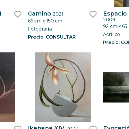
I
Camino
Espacio I
2021
2009
66 cm x 150 cm
like
like
92 cm x 65
Fotografía
Acrílico
Precio: CONSULTAR
R
Precio: C
Ikebana XIV
Evocaci
2022