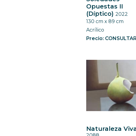
Opuestas II
(Díptico)
2022
130 cm x 89 cm
Acrílico
Precio: CONSULTA
Naturaleza Viva
2088