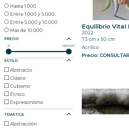
Hasta 1.000
Entre 1.000 y 5.000
Entre 5.000 y 10.000
Equilibrio Vital I
Más de 10.000
2022
73 cm x 50 cm
PRECIO
0
50000
Acrílico
Precio: CONSULTA
ESTILO
Abstracto
Clásico
Cubismo
Étnico
Expresionismo
Fauvismo
TEMÁTICA
Figurativo
Abstracción
Futurista