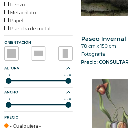
Lienzo
Metacrilato
Papel
Plancha de metal
Tabla de madera
Paseo Invernal
ORIENTACIÓN
Tela de algodón
78 cm x 150 cm
Tela de cáñamo
Fotografía
Tela de lino
Precio: CONSULTA
Vidrio
ALTURA
0
500
Yute
Otro (especificar)
ANCHO
0
500
PRECIO
- Cualquiera -