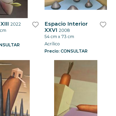
XIII
Espacio Interior
2022
XXVI
 cm
2008
like
like
54 cm x 73 cm
Acrílico
ONSULTAR
Precio: CONSULTAR