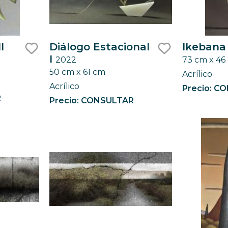
I
Diálogo Estacional
Ikebana 
I
2022
73 cm x 46
like
like
50 cm x 61 cm
Acrílico
Acrílico
Precio: C
R
Precio: CONSULTAR