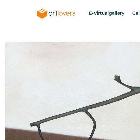
Pasar
al
E-Virtualgallery
Gal
Menu
contenido
artlovers
principal