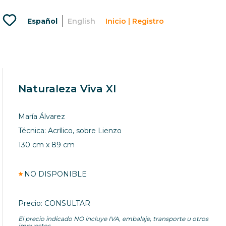
Favoritos
Español
English
Inicio | Registro
Menu
usuario
lougou
artlovers
Naturaleza Viva XI
María Álvarez
Técnica: Acrílico, sobre Lienzo
130 cm x 89 cm
NO DISPONIBLE
Precio: CONSULTAR
El precio indicado NO incluye IVA, embalaje, transporte u otros
impuestos.