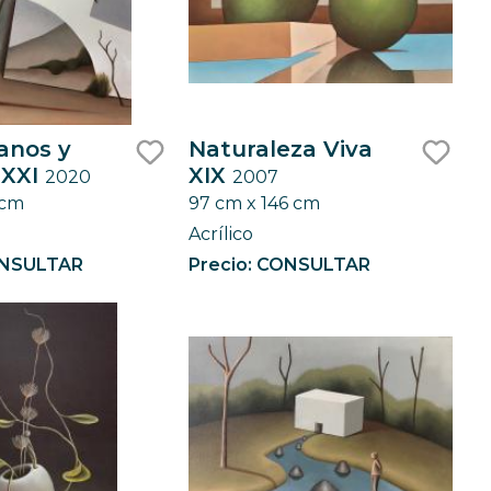
anos y
Naturaleza Viva
 XXI
XIX
2020
2007
like
like
 cm
97 cm x 146 cm
Acrílico
ONSULTAR
Precio: CONSULTAR