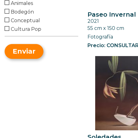
Animales
Geométrico
Bodegón
Paseo Invernal 
Impresionismo
Conceptual
2021
Minimalismo
55 cm x 150 cm
Cultura Pop
Naif
Fotografía
Desnudo
Neofigurativo
Precio: CONSULTA
Fantasía
Oriental
Enviar
Gente
Pop Art
Historia y/o Política
Realismo
Marina
Simbolismo
Naturaleza
Surrealismo
Paisaje urbano
Paisajismo
Religión
Retrato
Street Art
Soledades