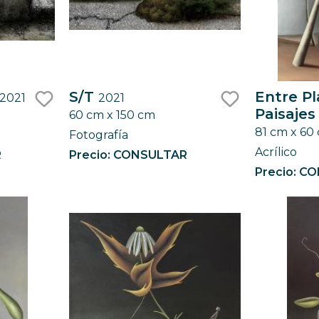
S/T
Entre Pl
2021
2021
Paisajes
60 cm x 150 cm
like
like
81 cm x 60
Fotografía
Acrílico
R
Precio: CONSULTAR
Precio: C