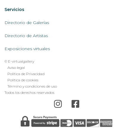
Servicios
Servicios
AL
Directorio de Galerías
Directorio de Artistas
Exposiciones virtuales
© E-virtualgallery
Legal
Aviso legal
Política de Privacidad
footer
Política de cookies
menu
Término y condiciones de uso
Todos los derechos reservados