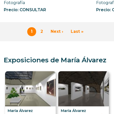
Fotografía
Fotograf
Precio: CONSULTAR
Precio:
Paginación
1
2
Next ›
Last »
Página
Page
Siguiente
Última
actual
página
página
Exposiciones de María Álvarez
María Álvarez
María Álvarez