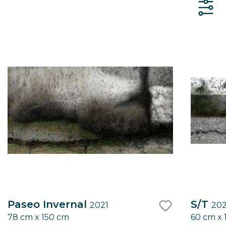
Paseo Invernal
S/T
2021
202
78 cm x 150 cm
60 cm x 
like