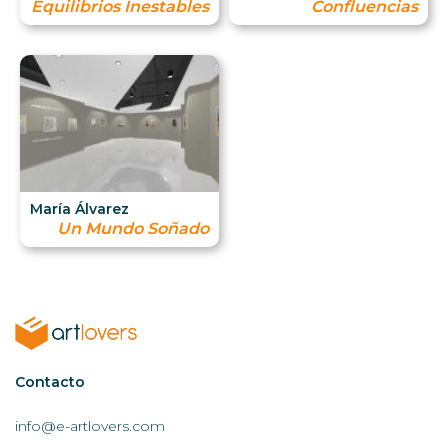
Equilibrios Inestables
Confluencias
María Álvarez
Un Mundo Soñado
Contactar
Contacto
AL
info@e-artlovers.com