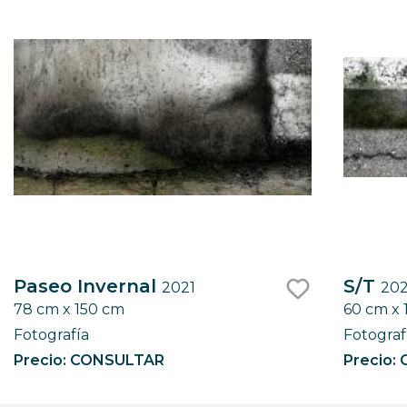
Paseo Invernal
S/T
2021
202
78 cm x 150 cm
60 cm x 
like
Fotografía
Fotograf
Precio: CONSULTAR
Precio: