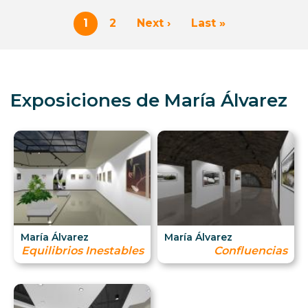
Paginación
1
2
Next ›
Last »
Página
Page
Siguiente
Última
actual
página
página
Exposiciones de María Álvarez
María Álvarez
María Álvarez
Equilibrios Inestables
Confluencias