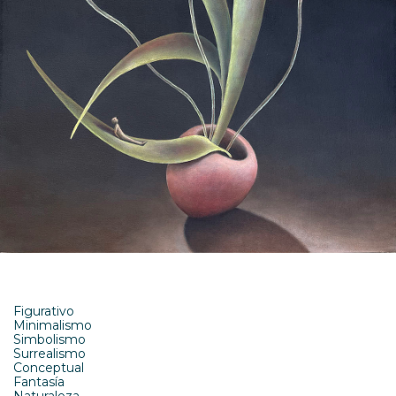
Figurativo
Minimalismo
Simbolismo
Surrealismo
Conceptual
Fantasía
Naturaleza