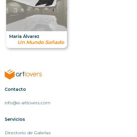
María Álvarez
Un Mundo Soñado
Contactar
Contacto
AL
info@e-artlovers.com
Servicios
Servicios
AL
Directorio de Galerías