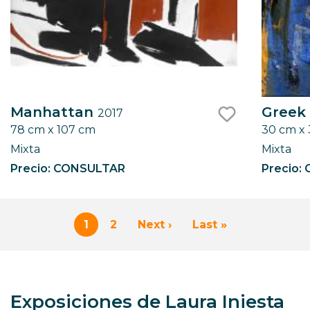
Manhattan
Greek 
2017
78 cm x 107 cm
30 cm x
like
Mixta
Mixta
Precio: CONSULTAR
Precio:
Paginación
1
2
Next ›
Last »
Página
Page
Siguiente
Última
actual
página
página
Exposiciones de Laura Iniesta