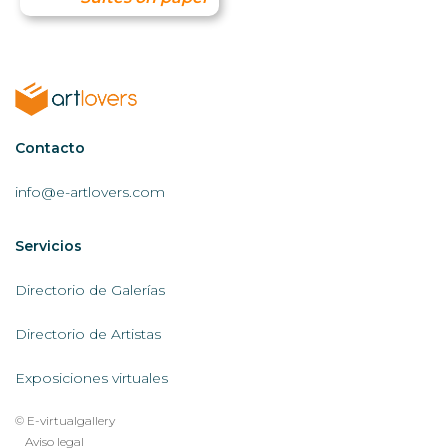
Contactar
Contacto
AL
info@e-artlovers.com
Servicios
Servicios
AL
Directorio de Galerías
Directorio de Artistas
Exposiciones virtuales
© E-virtualgallery
Legal
Aviso legal