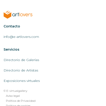
Contactar
Contacto
AL
info@e-artlovers.com
Servicios
Servicios
AL
Directorio de Galerías
Directorio de Artistas
Exposiciones virtuales
© E-virtualgallery
Legal
Aviso legal
Política de Privacidad
footer
Política de cookies