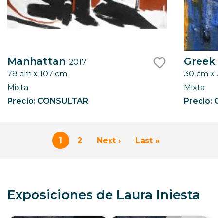
Manhattan
Greek 
2017
78 cm x 107 cm
30 cm x
like
Mixta
Mixta
Precio: CONSULTAR
Precio:
Paginación
1
2
Next ›
Last »
Página
Page
Siguiente
Última
actual
página
página
Exposiciones de Laura Iniesta