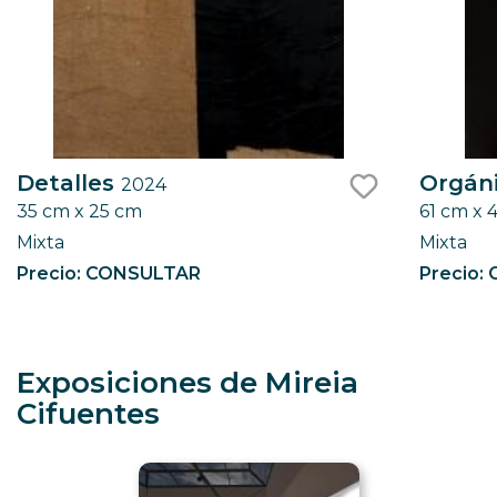
Detalles
Orgán
2024
35 cm x 25 cm
61 cm x 
like
Mixta
Mixta
Precio: CONSULTAR
Precio:
Exposiciones de Mireia
Cifuentes