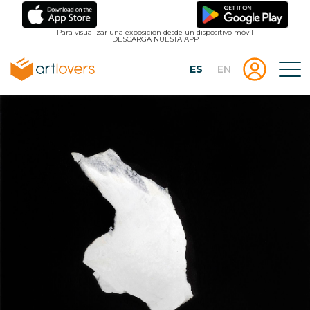
Pasar
al
Para visualizar una exposición desde un dispositivo móvil
DESCARGA NUESTA APP
contenido
principal
Español
English
Tog
Menu
Menu
Inicio
usuari
|
Registro
artlovers
lougo
artlov