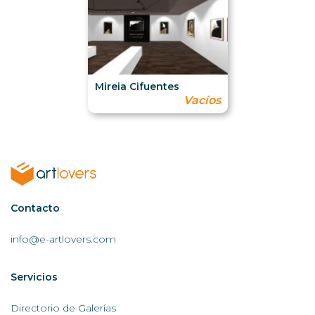
Mireia Cifuentes
Vacíos
Contactar
Contacto
AL
info@e-artlovers.com
Servicios
Servicios
AL
Directorio de Galerías