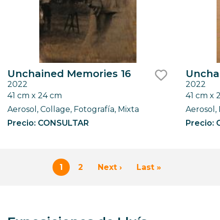
Unchained Memories 16
Uncha
2022
2022
like
41 cm x 24 cm
41 cm x 
Aerosol, Collage, Fotografía, Mixta
Aerosol, 
Precio: CONSULTAR
Precio:
Paginación
1
2
Next ›
Last »
Página
Page
Siguiente
Última
actual
página
página