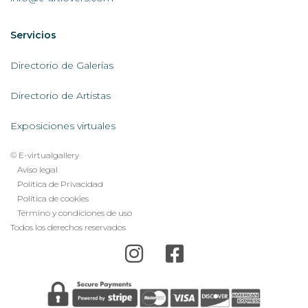
Servicios
Servicios
AL
Directorio de Galerías
Directorio de Artistas
Exposiciones virtuales
© E-virtualgallery
Legal
Aviso legal
Política de Privacidad
footer
Política de cookies
menu
Término y condiciones de uso
Todos los derechos reservados