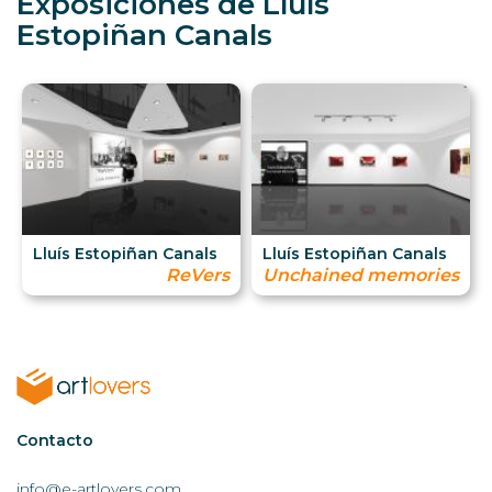
Exposiciones de Lluís
Estopiñan Canals
Lluís Estopiñan Canals
Lluís Estopiñan Canals
ReVers
Unchained memories
Contactar
Contacto
AL
info@e-artlovers.com