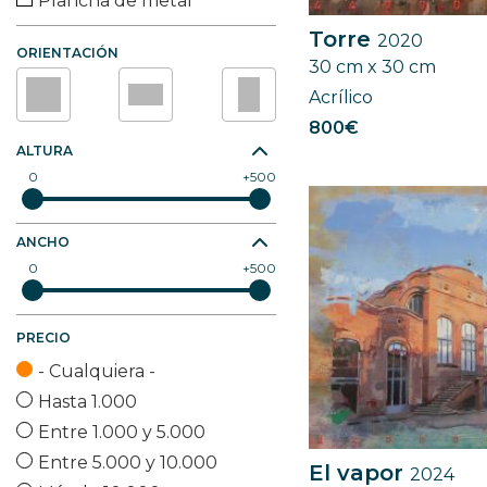
Plancha de metal
Tabla de madera
Torre
2020
ORIENTACIÓN
Tela de algodón
30 cm x 30 cm
Tela de cáñamo
Acrílico
Tela de lino
800€
Vidrio
ALTURA
0
500
Yute
Otro (especificar)
ANCHO
0
500
PRECIO
- Cualquiera -
Hasta 1.000
Entre 1.000 y 5.000
Entre 5.000 y 10.000
El vapor
2024