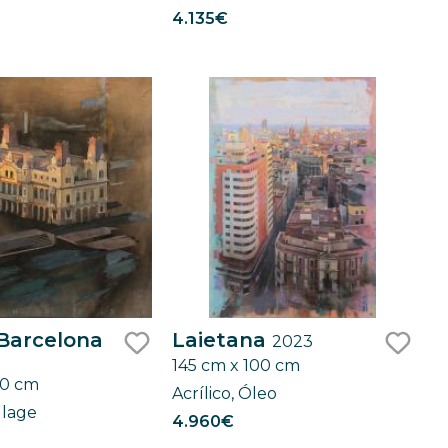
4.135€
 Barcelona
Laietana
2023
145 cm x 100 cm
like
like
20 cm
Acrílico, Óleo
ollage
4.960€