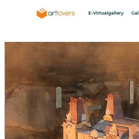
Pasar
al
E-Virtualgallery
Gal
Menu
contenido
artlovers
principal