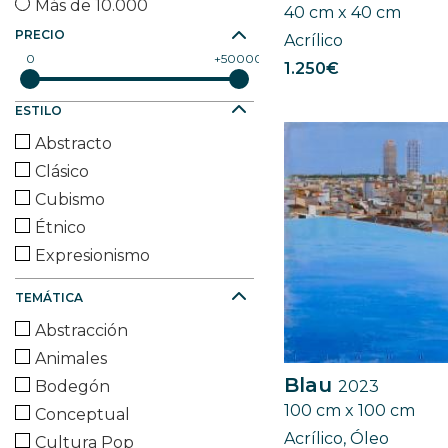
Más de 10.000
40 cm x 40 cm
PRECIO
Acrílico
0
50000
1.250€
ESTILO
Abstracto
Clásico
Cubismo
Étnico
Expresionismo
Fauvismo
TEMÁTICA
Figurativo
Abstracción
Futurista
Animales
Geométrico
Blau
Bodegón
2023
Impresionismo
100 cm x 100 cm
Conceptual
Minimalismo
Acrílico, Óleo
Cultura Pop