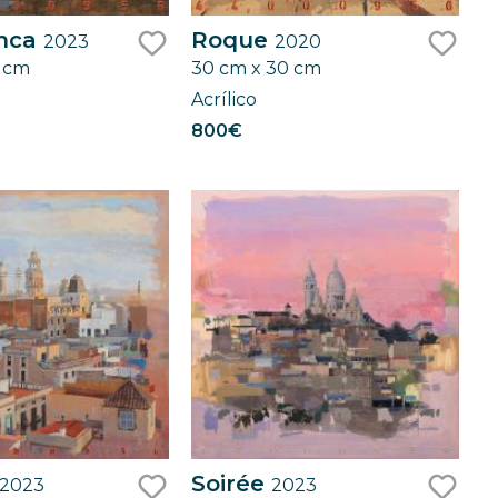
anca
Roque
2023
2020
0 cm
30 cm x 30 cm
like
like
Acrílico
800€
Soirée
2023
2023