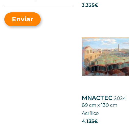
Naif
3.325€
Desnudo
Neofigurativo
Fantasía
Oriental
Enviar
Gente
Pop Art
Historia y/o Política
Realismo
Marina
Simbolismo
Naturaleza
Surrealismo
Paisaje urbano
Paisajismo
Religión
Retrato
Street Art
MNACTEC
2024
89 cm x 130 cm
Acrílico
4.135€