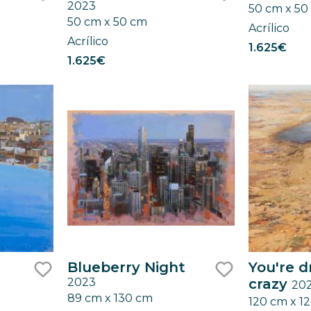
2023
50 cm x 50
like
like
50 cm x 50 cm
Acrílico
Acrílico
1.625€
1.625€
Blueberry Night
You're d
2023
crazy
20
like
like
89 cm x 130 cm
120 cm x 1