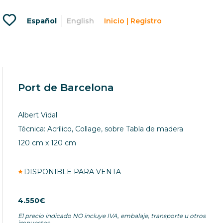
Favoritos
Español
English
Inicio | Registro
Menu
usuario
lougou
artlovers
Port de Barcelona
Albert Vidal
Técnica: Acrílico, Collage, sobre Tabla de madera
120 cm x 120 cm
DISPONIBLE PARA VENTA
4.550€
El precio indicado NO incluye IVA, embalaje, transporte u otros
impuestos.