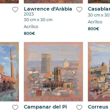
Lawrence d'Aràbia
Casabl
2023
30 cm x 3
like
like
30 cm x 30 cm
Acrílico
Acrílico
800€
800€
Campanar del Pi
Correus