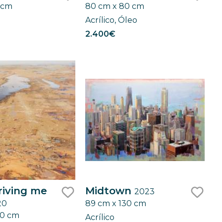
 cm
80 cm x 80 cm
like
like
Acrílico, Óleo
2.400€
riving me
Midtown
2023
20
89 cm x 130 cm
like
like
20 cm
Acrílico