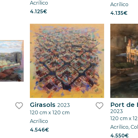
Acrílico
Acrílico
4.125€
4.135€
Girasols
Port de
2023
2023
120 cm x 120 cm
like
like
120 cm x 1
Acrílico
Acrílico, C
4.546€
4.550€