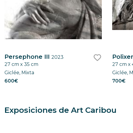
Persephone III
Polixe
2023
27 cm x 35 cm
27 cm x
like
Giclée, Mixta
Giclée, M
600€
700€
Exposiciones de Art Caribou