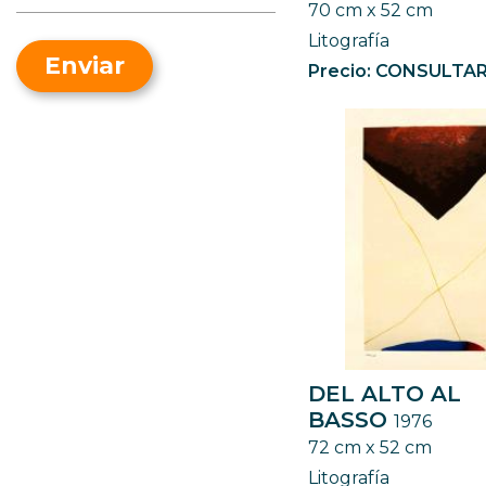
70 cm x 52 cm
Desnudo
Neofigurativo
Litografía
Fantasía
Oriental
Enviar
Precio: CONSULTA
Gente
Pop Art
Historia y/o Política
Realismo
Marina
Simbolismo
Naturaleza
Surrealismo
Paisaje urbano
Paisajismo
Religión
Retrato
Street Art
DEL ALTO AL
BASSO
1976
72 cm x 52 cm
Litografía