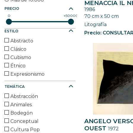
MENACCIA IL 
PRECIO
1986
70 cm x 50 cm
0
50000
Litografía
ESTILO
Precio: CONSULTA
Abstracto
Clásico
Cubismo
Étnico
Expresionismo
Fauvismo
TEMÁTICA
Figurativo
Abstracción
Futurista
Animales
Geométrico
Bodegón
Impresionismo
ANGELO VERS
Conceptual
Minimalismo
OUEST
1972
Cultura Pop
Naif