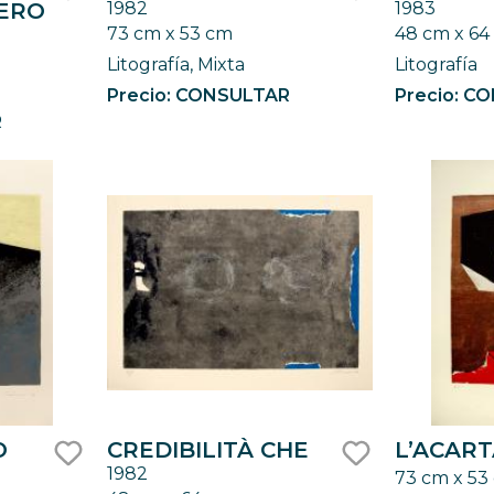
NERO
1982
1983
like
like
73 cm x 53 cm
48 cm x 64
Litografía, Mixta
Litografía
Precio: CONSULTAR
Precio: C
R
O
CREDIBILITÀ CHE
L’ACAR
1982
73 cm x 53
like
like