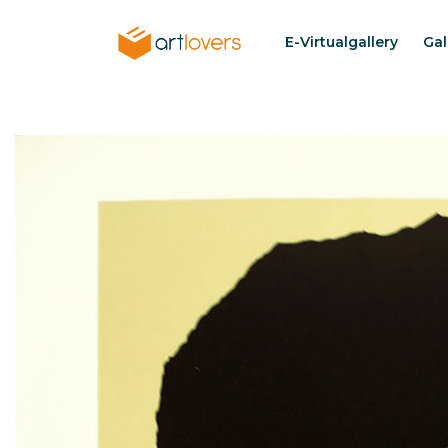
Pasar
al
E-Virtualgallery
Gal
Menu
contenido
artlovers
principal