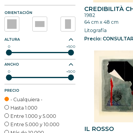
Tabla de madera
CREDIBILITÀ CH
ORIENTACIÓN
Tela de algodón
1982
64 cm x 48 cm
Tela de cáñamo
Litografía
Tela de lino
Precio: CONSULTA
Vidrio
ALTURA
0
500
Yute
Otro (especificar)
ANCHO
0
500
PRECIO
- Cualquiera -
Hasta 1.000
Entre 1.000 y 5.000
Entre 5.000 y 10.000
IL ROSSO
Más de 10.000