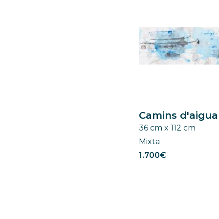
Simbolismo
Naturaleza
Surrealismo
Paisaje urbano
Paisajismo
Religión
Retrato
Street Art
Camins d'aigu
36 cm x 112 cm
Mixta
1.700€