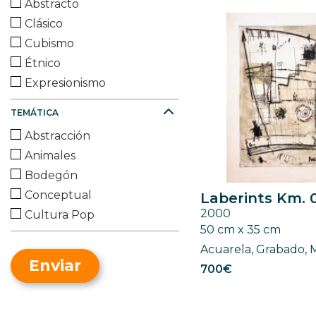
Abstracto
Clásico
Cubismo
Étnico
Expresionismo
Fauvismo
TEMÁTICA
Figurativo
Abstracción
Futurista
Animales
Geométrico
Bodegón
Impresionismo
Conceptual
Laberints Km. 
Minimalismo
2000
Cultura Pop
Naif
50 cm x 35 cm
Desnudo
Neofigurativo
Acuarela, Grabado, 
Fantasía
Oriental
Enviar
700€
Gente
Pop Art
Historia y/o Política
Realismo
Marina