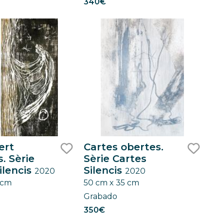
340€
ert
Cartes obertes.
. Sèrie
Sèrie Cartes
like
like
ilencis
Silencis
2020
2020
 cm
50 cm x 35 cm
Grabado
350€