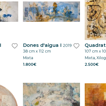
I
Dones d'aigua I
Quadrat
2019
38 cm x 112 cm
107 cm x 1
like
like
Mixta
Mixta, Xilog
1.800€
2.500€