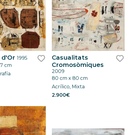
 d'Or
Casualitats
1995
Cromosòmiques
07 cm
like
like
2009
rafía
80 cm x 80 cm
Acrílico, Mixta
2.900€