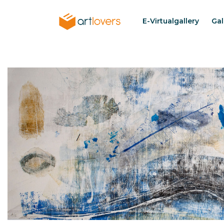
Pasar
al
E-Virtualgallery
Gal
Menu
contenido
artlovers
principal