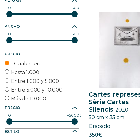
Vidrio
ALTURA
0
500
Yute
Otro (especificar)
ANCHO
0
500
PRECIO
- Cualquiera -
Hasta 1.000
Entre 1.000 y 5.000
Entre 5.000 y 10.000
Cartes represes
Más de 10.000
Sèrie Cartes
PRECIO
Silencis
2020
0
50000
50 cm x 35 cm
Grabado
ESTILO
350€