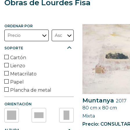
Obras de Lourdes Fisa
ORDENAR POR
SOPORTE
Cartón
Lienzo
Metacrilato
Papel
Plancha de metal
Tabla de madera
Muntanya
2017
ORIENTACIÓN
Tela de algodón
80 cm x 80 cm
Tela de cáñamo
Mixta
Tela de lino
Precio: CONSULTA