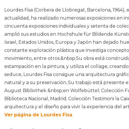
Lourdes Fisa (Corbera de Llobregat, Barcelona, 1964), es
actualidad, ha realizado numerosas exposiciones en ins
cincuenta exposiciones individuales y setenta de colec
amplió sus estudios en Hochshule für Bildende Künste 
Israel, Estados Unidos, Europa y Japón han dejado huella
constante exploración plástica que investiga conceptos re
movimiento, entre otros.&nbsp;Su obra está construida c
estampación en la pintura, y utiliza el collage, crean
seduce, Lourdes Fisa consigue una arquitectura gráfica 
natural y a su preservación..Su trabajo está presente e
August Bibliothek &nbsp;en Wolfebüttel; Colección Fun
Biblioteca Nacional, Madrid; Colección Testimoni la Cai
arquitectura y el diseño para vivir la experiencia del ar
Ver página de Lourdes Fisa