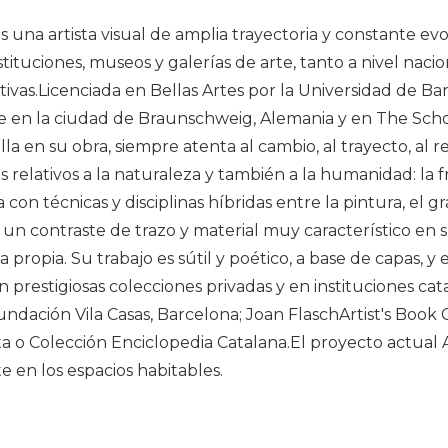
 una artista visual de amplia trayectoria y constante evol
tituciones, museos y galerías de arte, tanto a nivel nac
tivas.Licenciada en Bellas Artes por la Universidad de B
en la ciudad de Braunschweig, Alemania y en The School 
 en su obra, siempre atenta al cambio, al trayecto, al rec
lativos a la naturaleza y también a la humanidad: la fragili
on técnicas y disciplinas híbridas entre la pintura, el g
do un contraste de trazo y material muy característico en
propia. Su trabajo es sútil y poético, a base de capas, y
n prestigiosas colecciones privadas y en instituciones ca
dación Vila Casas, Barcelona; Joan FlaschArtist's Book
xa o Colección Enciclopedia Catalana.El proyecto actual Ar
te en los espacios habitables.