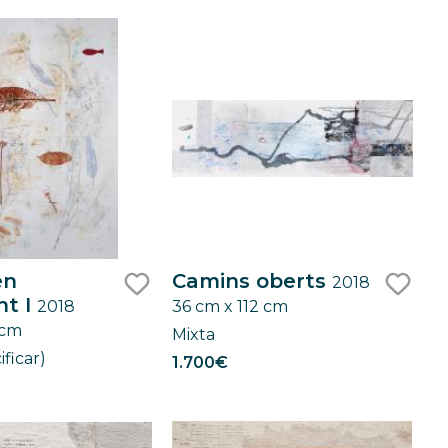
en
Camins oberts
2018
t I
2018
36 cm x 112 cm
like
like
 cm
Mixta
ificar)
1.700€