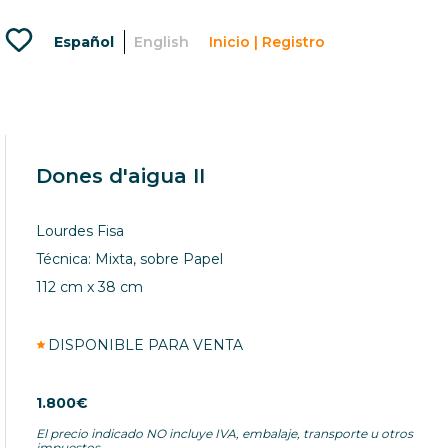
Favoritos
Español
English
Inicio | Registro
Menu
usuario
lougou
artlovers
Dones d'aigua II
Lourdes Fisa
Técnica: Mixta, sobre Papel
112 cm x 38 cm
DISPONIBLE PARA VENTA
1.800€
El precio indicado NO incluye IVA, embalaje, transporte u otros
impuestos.