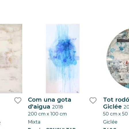
Com una gota
Tot rodó
d'aigua
Giclée
2018
2
like
like
200 cm x 100 cm
50 cm x 50
Mixta
Giclée
R