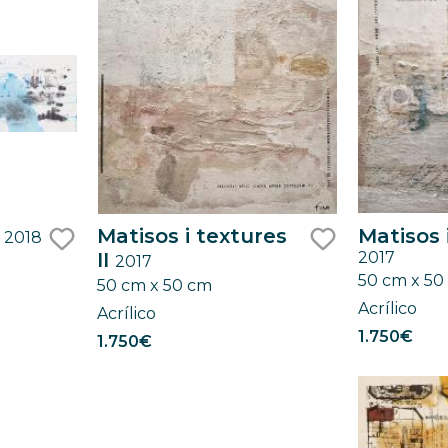
a
Matisos i textures
Matisos 
2018
II
2017
2017
like
like
50 cm x 50
50 cm x 50 cm
Acrílico
Acrílico
1.750€
1.750€