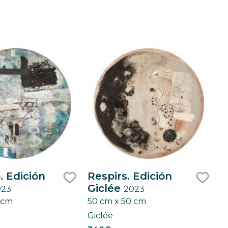
. Edición
Respirs. Edición
Giclée
023
2023
like
like
 cm
50 cm x 50 cm
Giclée