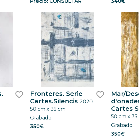
Precio: CONSULTAR
340€
.
Fronteres. Serie
Mar/Des
Cartes.Silencis
d'onades
2020
like
like
Cartes S
50 cm x 35 cm
50 cm x 35
Grabado
Grabado
350€
350€