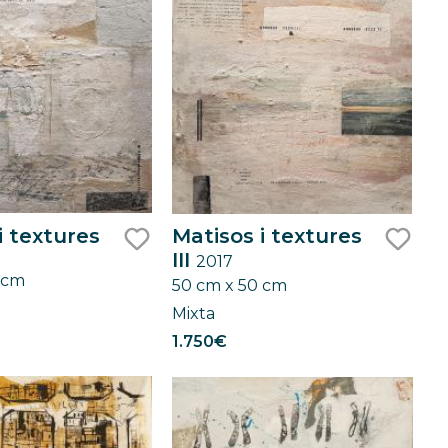
i textures
Matisos i textures
III
2017
like
like
 cm
50 cm x 50 cm
Mixta
1.750€