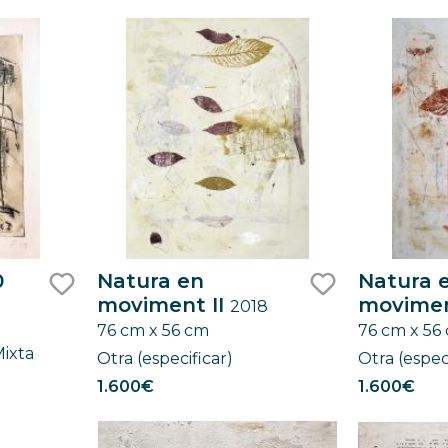
0
Natura en
Natura 
moviment II
movimen
2018
like
like
76 cm x 56 cm
76 cm x 56
Mixta
Otra (especificar)
Otra (espec
1.600€
1.600€