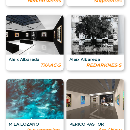
Behind words
Sugerentes
Aleix Albareda
Aleix Albareda
TXAAC·S
REDARKNES·S
MILA LOZANO
PERICO PASTOR
In suspension.
Ara / Now