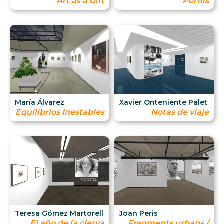
Art as a Gift
Perfils
María Álvarez
Xavier Onteniente Palet
Equilibrios Inestables
Notas de viaje
Teresa Gómez Martorell
Joan Peris
El año de la cierva
Fragments urbans /