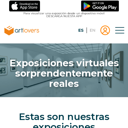
Pasar
al
Para visualizar una exposición desde un dispositivo móvil
DESCARGA NUESTA APP
contenido
principal
Español
English
Tog
Menu
Menu
Inicio
usuari
|
Registro
artlovers
lougo
Exposiciones virtuales
artlov
sorprendentemente
reales
Estas son nuestras
exposiciones