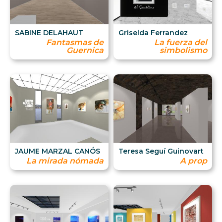
SABINE DELAHAUT
Griselda Ferrandez
Fantasmas de
La fuerza del
Guernica
simbolismo
JAUME MARZAL CANÓS
Teresa Seguí Guinovart
La mirada nómada
A prop