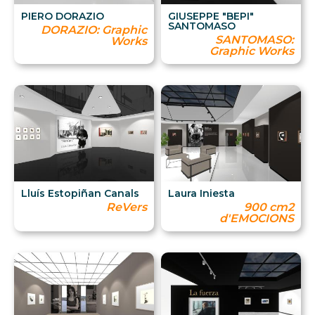
PIERO DORAZIO
GIUSEPPE "BEPI"
SANTOMASO
DORAZIO: Graphic
SANTOMASO:
Works
Graphic Works
Lluís Estopiñan Canals
Laura Iniesta
ReVers
900 cm2
d'EMOCIONS