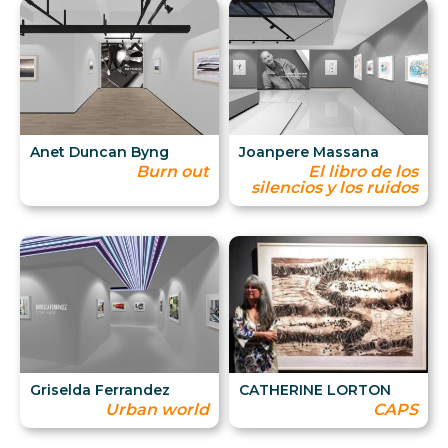
Anet Duncan Byng
Joanpere Massana
Burn out
El libro de los
silencios y los ruidos
Griselda Ferrandez
CATHERINE LORTON
Urban world
CAPS