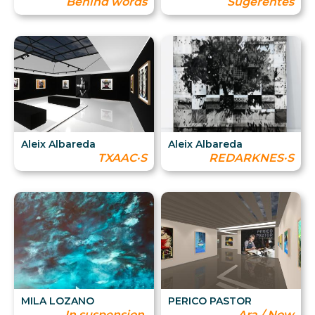
Behind words
Sugerentes
Aleix Albareda
Aleix Albareda
TXAAC·S
REDARKNES·S
MILA LOZANO
PERICO PASTOR
In suspension.
Ara / Now