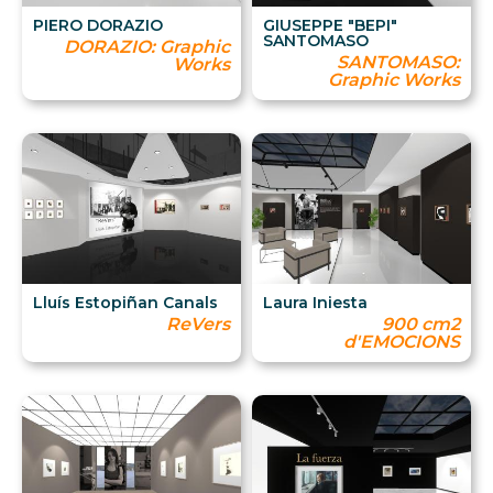
PIERO DORAZIO
GIUSEPPE "BEPI"
SANTOMASO
DORAZIO: Graphic
SANTOMASO:
Works
Graphic Works
Lluís Estopiñan Canals
Laura Iniesta
ReVers
900 cm2
d'EMOCIONS