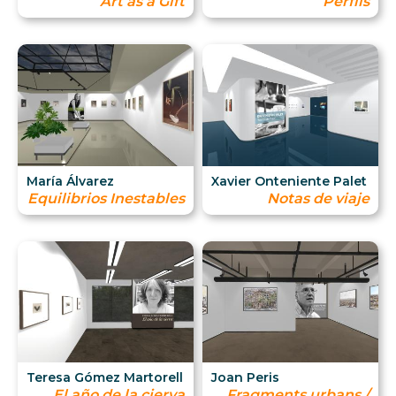
Art as a Gift
Perfils
María Álvarez
Xavier Onteniente Palet
Equilibrios Inestables
Notas de viaje
Teresa Gómez Martorell
Joan Peris
El año de la cierva
Fragments urbans /