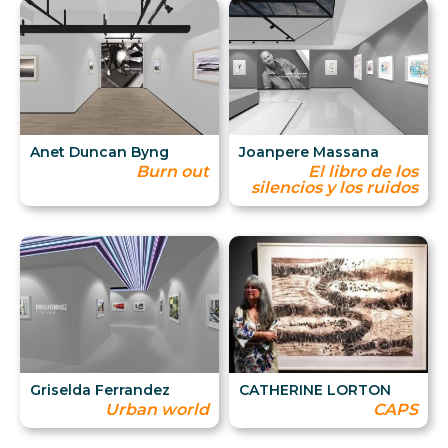
Anet Duncan Byng
Joanpere Massana
Burn out
El libro de los
silencios y los ruidos
Griselda Ferrandez
CATHERINE LORTON
Urban world
CAPS