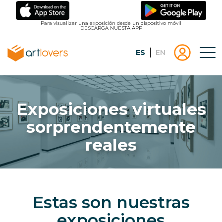
Pasar
al
Para visualizar una exposición desde un dispositivo móvil
DESCARGA NUESTA APP
contenido
principal
Español
English
Tog
Menu
Menu
Inicio
usuari
|
Registro
artlovers
lougo
Exposiciones virtuales
artlov
sorprendentemente
reales
Estas son nuestras
exposiciones