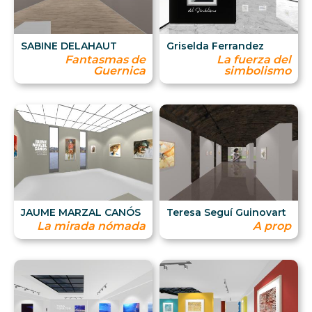
SABINE DELAHAUT
Griselda Ferrandez
Fantasmas de
La fuerza del
Guernica
simbolismo
JAUME MARZAL CANÓS
Teresa Seguí Guinovart
La mirada nómada
A prop