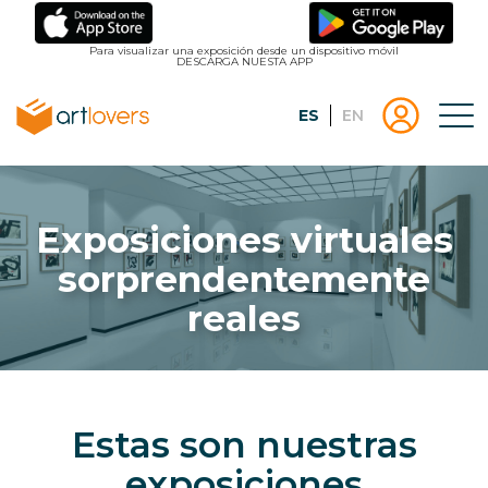
Pasar
al
Para visualizar una exposición desde un dispositivo móvil
DESCARGA NUESTA APP
contenido
principal
Español
English
Tog
Menu
Menu
Inicio
usuari
|
Registro
artlovers
lougo
Exposiciones virtuales
artlov
sorprendentemente
reales
Estas son nuestras
exposiciones