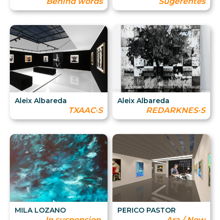
Behind words
Sugerentes
Aleix Albareda
Aleix Albareda
TXAAC·S
REDARKNES·S
MILA LOZANO
PERICO PASTOR
In suspension.
Ara / Now