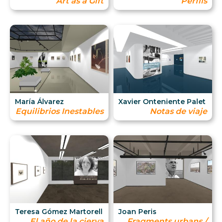
Art as a Gift
Perfils
María Álvarez
Xavier Onteniente Palet
Equilibrios Inestables
Notas de viaje
Teresa Gómez Martorell
Joan Peris
El año de la cierva
Fragments urbans /