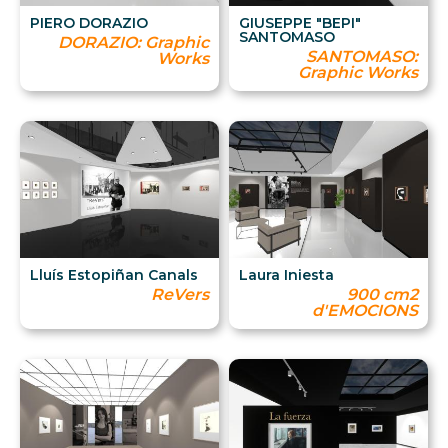
PIERO DORAZIO
GIUSEPPE "BEPI"
SANTOMASO
DORAZIO: Graphic
SANTOMASO:
Works
Graphic Works
Lluís Estopiñan Canals
Laura Iniesta
ReVers
900 cm2
d'EMOCIONS