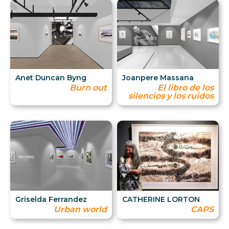
Anet Duncan Byng
Joanpere Massana
Burn out
El libro de los
silencios y los ruidos
Griselda Ferrandez
CATHERINE LORTON
Urban world
CAPS