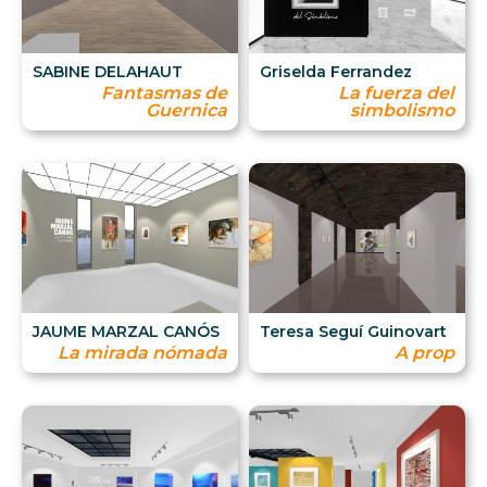
SABINE DELAHAUT
Griselda Ferrandez
Fantasmas de
La fuerza del
Guernica
simbolismo
JAUME MARZAL CANÓS
Teresa Seguí Guinovart
La mirada nómada
A prop